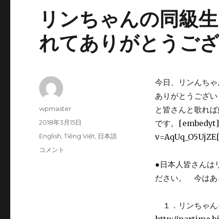
リンちゃんの同級生
れてありがとうご
今日、リンんちゃ
ありがとうござい
投
wpmaster
と皆さんと歌れば
稿
投
2018年3月15日
です。[embedyt] h
者
稿
カ
English
,
Tiếng Việt
,
日本語
v=AqUq_O5UjZE[
日:
テ
リ
コメント
ゴ
ン
●日本人皆さんは
リ
ち
ー
ださい。 今は
ゃ
ん
の
１．リンちゃん
同