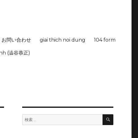
お問い合わせ
giai thich noi dung
104 form
hinh (澁谷恭正)
検
検
索
索: