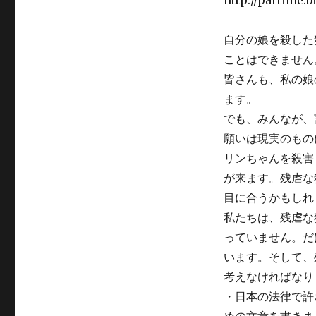
http://partime.
人
に
対
自分の娘を殺した
す
ことはできません
る
極
皆さんも、私の娘
刑
ます。
を
でも、みんなが、
求
め
願いは現実のもの
る
リンちゃんを殺害
三
が来ます。残虐な
回
目
目に合うかもしれ
に
私たちは、残虐な
っていません。だ
います。そして、
考えなければなり
・日本の法律で許