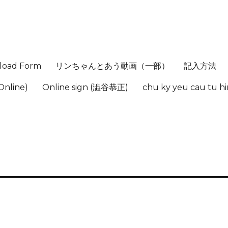
load Form
リンちゃんとあう動画（一部）
記入方法
Online)
Online sign (澁谷恭正)
chu ky yeu cau tu 