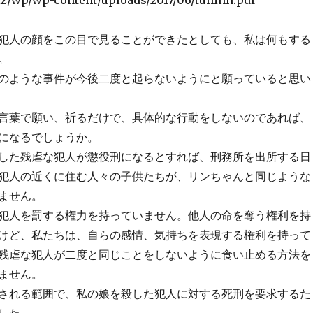
biz/wp/wp-content/uploads/2017/06/tuhinh.pdf
犯人の顔をこの目で見ることができたとしても、私は何もする
。
のような事件が今後二度と起らないようにと願っていると思い
言葉で願い、祈るだけで、具体的な行動をしないのであれば、
になるでしょうか。
した残虐な犯人が懲役刑になるとすれば、刑務所を出所する日
犯人の近くに住む人々の子供たちが、リンちゃんと同じような
ません。
犯人を罰する権力を持っていません。他人の命を奪う権利を持
けど、私たちは、自らの感情、気持ちを表現する権利を持って
残虐な犯人が二度と同じことをしないように食い止める方法を
ません。
される範囲で、私の娘を殺した犯人に対する死刑を要求するた