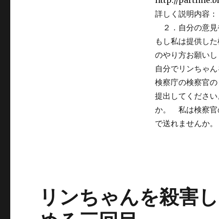
http://partime.
級
生
詳しく説明内容： http
と
２．自分の意見
先
もし私は提供した
生
か
のやり方お願い
ら
自分でリンちゃん
歌
検察庁の検察官の
を
歌
提出してください
っ
か。 私は検察官
て
で送れませんか。
く
れ
て
あ
り
が
と
リンちゃんを殺害し
う
ご
ざ