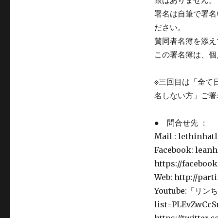
限はありません。
署名は自筆で署名
ださい。
賛同者名簿を添え
この署名簿は、個
※三回目は「全て
名しない方」ご署
● 問合せ先 ：
Mail : lethinha
Facebook: lean
https://faceboo
Web: http://part
Youtube:「リンち
list=PLEvZwCc