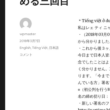
める三回目
い
ま
す
に
＊Tiếng việt ở dư
私はレェ ティ ニ
投
wpmaster
・（2018年0
稿
投
2018年3月7日
から分かりました
者
稿
カ
English
,
Tiếng Việt
,
日本語
・これから後３ヶ
日:
テ
リ
コメント
今日まで日本人皆
ゴ
ン
念でしたことはよ
リ
ち
ー
く分かりません。
ゃ
ん
ります。「今まで
を
んでいる方」署名
殺
※（初公判を行う
害
し
名の締め切り日：
た
・新しい署名のフ
犯