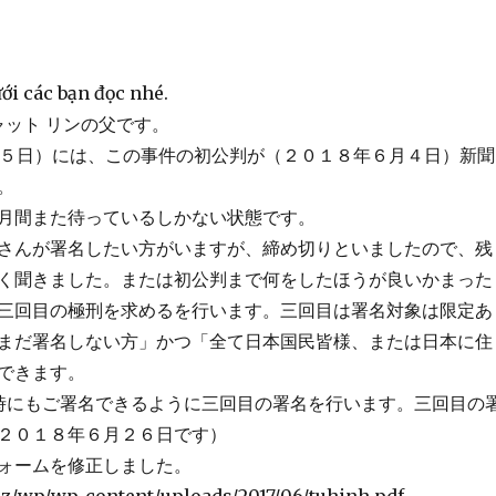
ới các bạn đọc nhé.
ャット リンの父です。
3月0５日）には、この事件の初公判が（２０１８年６月４日）新聞
。
月間また待っているしかない状態です。
さんが署名したい方がいますが、締め切りといましたので、残
く聞きました。または初公判まで何をしたほうが良いかまった
三回目の極刑を求めるを行います。三回目は署名対象は限定あ
まだ署名しない方」かつ「全て日本国民皆様、または日本に住
できます。
時にもご署名できるように三回目の署名を行います。三回目の
２０１８年６月２６日です）
ォームを修正しました。