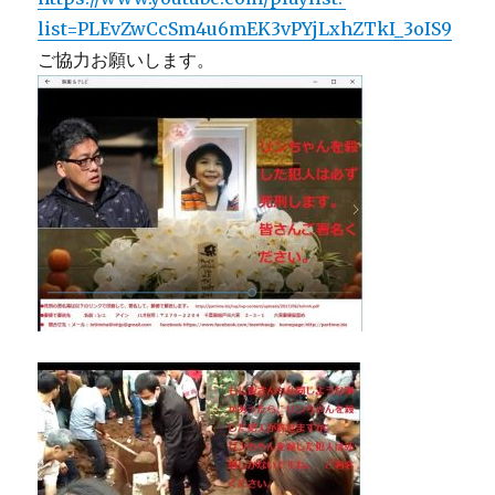
list=PLEvZwCcSm4u6mEK3vPYjLxhZTkI_3oIS9
ご協力お願いします。