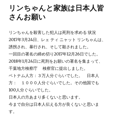
ー
京、
リンちゃんと家族は日本人皆
日
本
さんお願い
人
皆
さ
リンちゃんを殺害した犯人は死刑を求める 状況
ん
2017年3月24日、レェ ティ ニャット リンちゃんは、
リ
ン
誘拐され、暴行され、そして殺されました。
ち
一回目の署名の締め切り2017年12月26日でした。
ゃ
2018年1月24日に死刑をお願いの署名を集まって、
ん
の
千葉地方検察庁 検察官に提出しました。
た
ベトナム人方：３万人分ぐらいでした。 日本人
め
方： １０００人分ぐらいでした。その他国でも
に
具
100人分ぐらいでした。
体
日本人の方あまり多くないと思います。
的
今まで自分は日本人伝える方が良くないと思いま
な
行
す。