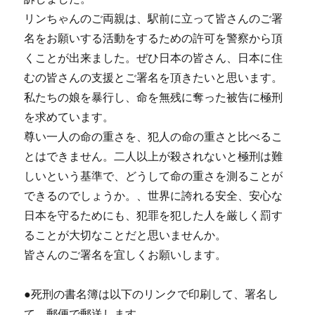
リンちゃんのご両親は、駅前に立って皆さんのご署
名をお願いする活動をするための許可を警察から頂
くことが出来ました。ぜひ日本の皆さん、日本に住
むの皆さんの支援とご署名を頂きたいと思います。
私たちの娘を暴行し、命を無残に奪った被告に極刑
を求めています。
尊い一人の命の重さを、犯人の命の重さと比べるこ
とはできません。二人以上が殺されないと極刑は難
しいという基準で、どうして命の重さを測ることが
できるのでしょうか。、世界に誇れる安全、安心な
日本を守るためにも、犯罪を犯した人を厳しく罰す
ることが大切なことだと思いませんか。
皆さんのご署名を宜しくお願いします。
●死刑の書名簿は以下のリンクで印刷して、署名し
て、郵便で郵送します。