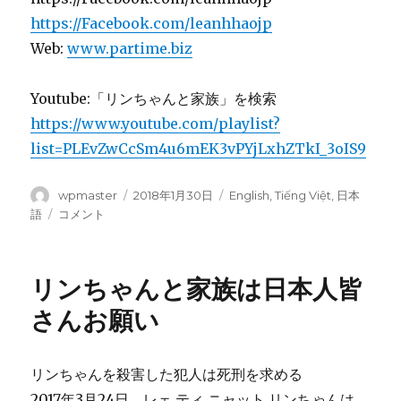
https://Facebook.com/leanhhaojp
Web:
www.partime.biz
Youtube:「リンちゃんと家族」を検索
https://www.youtube.com/playlist?
list=PLEvZwCcSm4u6mEK3vPYjLxhZTkI_3oIS9
投
wpmaster
投
2018年1月30日
カ
English
,
Tiếng Việt
,
日本
稿
稿
テ
語
リ
コメント
者
日:
ゴ
ン
リ
ち
ー
ゃ
リンちゃんと家族は日本人皆
ん
と
さんお願い
家
族
は
リンちゃんを殺害した犯人は死刑を求める
日
2017年3月24日、レェ ティ ニャット リンちゃんは、