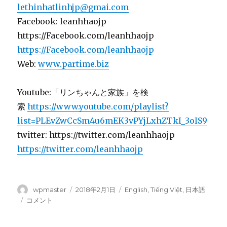
lethinhatlinhjp@gmai.com
Facebook: leanhhaojp
https://Facebook.com/leanhhaojp
https://Facebook.com/leanhhaojp
Web:
www.partime.biz
Youtube:「リンちゃんと家族」を検
索
https://www.youtube.com/playlist?
list=PLEvZwCcSm4u6mEK3vPYjLxhZTkI_3oIS9
twitter: https://twitter.com/leanhhaojp
https://twitter.com/leanhhaojp
投
wpmaster
投
2018年2月1日
カ
English
,
Tiếng Việt
,
日本語
稿
稿
テ
上
コメント
者
日:
ゴ
野、
リ
東