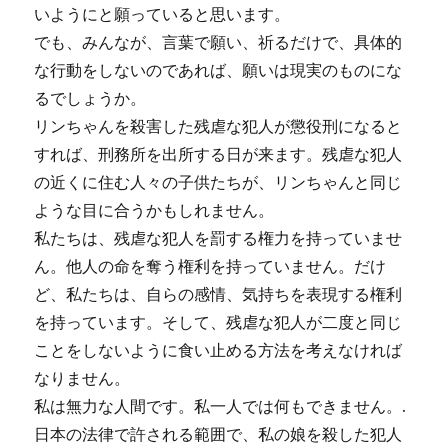
いようにと願っていると思います。
でも、みんなが、言葉で願い、祈るだけで、具体的
な行動をしないのであれば、願いは現実のものにな
るでしょうか。
リンちゃんを殺害した残虐な犯人が懲役刑になると
すれば、刑務所を出所する日が来ます。残虐な犯人
の近くに住む人々の子供たちが、リンちゃんと同じ
ような目に合うかもしれません。
私たちは、残虐な犯人を罰する権力を持っていませ
ん。他人の命を奪う権利を持っていません。だけ
ど、私たちは、自らの感情、気持ちを表現する権利
を持っています。そして、残虐な犯人が二度と同じ
ことをしないように食い止める方法を考えなければ
なりません。
私は無力な人間です。私一人では何もできません。.
日本の法律で許される範囲で、私の娘を殺した犯人