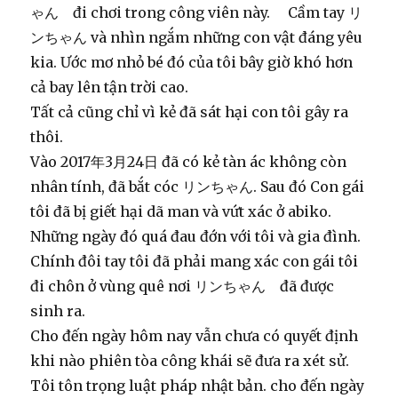
ゃん đi chơi trong công viên này. Cầm tay リ
ンちゃん và nhìn ngắm những con vật đáng yêu
kia. Ước mơ nhỏ bé đó của tôi bây giờ khó hơn
cả bay lên tận trời cao.
Tất cả cũng chỉ vì kẻ đã sát hại con tôi gây ra
thôi.
Vào 2017年3月24日 đã có kẻ tàn ác không còn
nhân tính, đã bắt cóc リンちゃん. Sau đó Con gái
tôi đã bị giết hại dã man và vứt xác ở abiko.
Những ngày đó quá đau đớn với tôi và gia đình.
Chính đôi tay tôi đã phải mang xác con gái tôi
đi chôn ở vùng quê nơi リンちゃん đã được
sinh ra.
Cho đến ngày hôm nay vẫn chưa có quyết định
khi nào phiên tòa công khái sẽ đưa ra xét sử.
Tôi tôn trọng luật pháp nhật bản. cho đến ngày