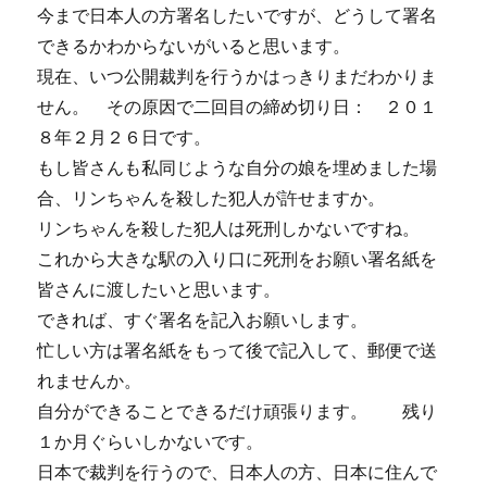
動
今まで日本人の方署名したいですが、どうして署名
を
できるかわからないがいると思います。
し
て
現在、いつ公開裁判を行うかはっきりまだわかりま
く
せん。 その原因で二回目の締め切り日： ２０１
だ
８年２月２６日です。
さ
い。
もし皆さんも私同じような自分の娘を埋めました場
に
合、リンちゃんを殺した犯人が許せますか。
リンちゃんを殺した犯人は死刑しかないですね。
これから大きな駅の入り口に死刑をお願い署名紙を
皆さんに渡したいと思います。
できれば、すぐ署名を記入お願いします。
忙しい方は署名紙をもって後で記入して、郵便で送
れませんか。
自分ができることできるだけ頑張ります。 残り
１か月ぐらいしかないです。
日本で裁判を行うので、日本人の方、日本に住んで