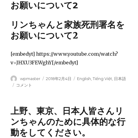
と
お願いについて2
家
族
死
リンちゃんと家族死刑署名を
刑
お願いについて2
署
名
を
お
[embedyt] https://www.youtube.com/watch?
願
v=JHXU3FEWghY[/embedyt]
い
に
つ
投
wpmaster
投
2018年2月4日
カ
English
,
Tiếng Việt
,
日本語
い
稿
稿
テ
リ
コメント
て
者
日:
ゴ
ン
2
リ
ち
に
ー
ゃ
上野、東京、日本人皆さんリ
ん
と
ンちゃんのために具体的な行
家
動をしてください。
族
死