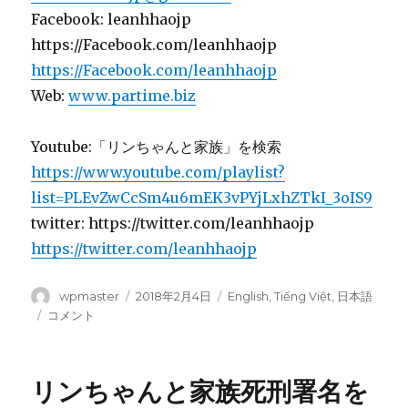
Facebook: leanhhaojp
https://Facebook.com/leanhhaojp
https://Facebook.com/leanhhaojp
Web:
www.partime.biz
Youtube:「リンちゃんと家族」を検索
https://www.youtube.com/playlist?
list=PLEvZwCcSm4u6mEK3vPYjLxhZTkI_3oIS9
twitter: https://twitter.com/leanhhaojp
https://twitter.com/leanhhaojp
投
wpmaster
投
2018年2月4日
カ
English
,
Tiếng Việt
,
日本語
稿
稿
テ
リ
コメント
者
日:
ゴ
ン
リ
ち
ー
ゃ
リンちゃんと家族死刑署名を
ん