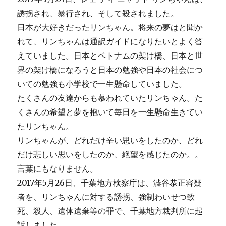
本
人
誘拐され、暴行され、そして殺されました。
皆
日本が大好きだったリンちゃん。将来の夢はと聞か
さ
れて、リンちゃんは通訳ガイドになりたいとよく答
ん
お
えていました。日本とベトナムの架け橋、日本と世
願
界の架け橋になろうと日本の勉強や日本の社会につ
い
いての勉強も小学校で一生懸命していました。
に
たくさんの友達からも慕われていたリンちゃん。た
くさんの希望と夢を抱いて毎日を一生懸命生きてい
たリンちゃん。
リンちゃんが、どれだけ辛い思いをしたのか、どれ
だけ悲しい思いをしたのか、絶望を感じたのか。。
言葉にもなりません。
2017年5月26日、千葉地方検察庁は、澁谷恭正容疑
者を、リンちゃんに対する誘拐、強制わいせつ致
死、殺人、遺体遺棄等の罪で、千葉地方裁判所に起
訴しました。