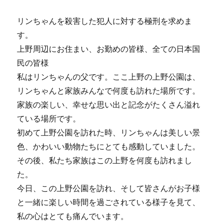
刑
署
リンちゃんを殺害した犯人に対する極刑を求めま
名
す。
を
上野周辺にお住まい、お勤めの皆様、全ての日本国
お
願
民の皆様
い
私はリンちゃんの父です。ここ上野の上野公園は、
に
リンちゃんと家族みんなで何度も訪れた場所です。
つ
い
家族の楽しい、幸せな思い出と記念がたくさん溢れ
て
ている場所です。
2
初めて上野公園を訪れた時、リンちゃんは美しい景
に
色、かわいい動物たちにとても感動していました。
その後、私たち家族はこの上野を何度も訪れまし
た。
今日、この上野公園を訪れ、そして皆さんがお子様
と一緒に楽しい時間を過ごされている様子を見て、
私の心はとても痛んでいます。