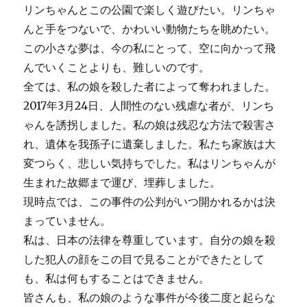
リンちゃんとこの公園で楽しく遊びたい。リンちゃ
んと手をつないで、かわいい動物たちを眺めたい。
この小さな夢は、今の私にとって、空に向かって飛
んでいくことよりも、難しいのです。
全ては、私の娘を殺した者によって奪われました。
2017年3月24日、人間性のない残虐な者が、リンち
ゃんを誘拐しました。私の娘は残忍な方法で殺害さ
れ、遺体を我孫子に遺棄しました。私たち家族は大
変つらく、悲しい気持ちでした。私はリンちゃんが
生まれた故郷まで運び、埋葬しました。
現時点では、この事件の公判がいつ開かれるかは決
まっていません。
私は、日本の法律を尊重しています。自分の娘を殺
した犯人の顔をこの目で見ることができたとして
も、私は何もすることはできません。
皆さんも、私の娘のような事件が今後二度と起らな