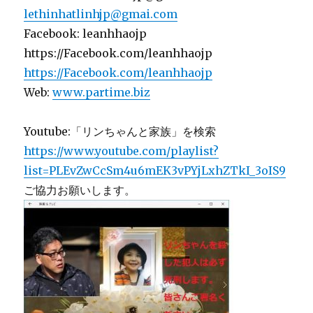
lethinhatlinhjp@gmai.com
Facebook: leanhhaojp
https://Facebook.com/leanhhaojp
https://Facebook.com/leanhhaojp
Web:
www.partime.biz
Youtube:「リンちゃんと家族」を検索
https://www.youtube.com/playlist?
list=PLEvZwCcSm4u6mEK3vPYjLxhZTkI_3oIS9
ご協力お願いします。