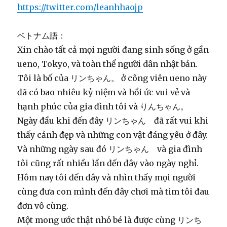
https://twitter.com/leanhhaojp
ベトナム語：
Xin chào tất cả mọi người đang sinh sống ở gần
ueno, Tokyo, và toàn thể người dân nhật bản.
Tôi là bố của リンちゃん。 ở công viên ueno này
đã có bao nhiêu kỷ niệm và hồi ức vui vẻ và
hạnh phúc của gia đình tôi và りんちゃん。
Ngày đầu khi đến đây リンちゃん đã rất vui khi
thấy cảnh đẹp và những con vật đáng yêu ở đây.
Và những ngày sau đó リンちゃん và gia đình
tôi cũng rất nhiều lần đến đây vào ngày nghỉ.
Hôm nay tôi đến đây và nhìn thấy mọi người
cùng đưa con mình đến đây chơi mà tim tôi đau
đơn vô cùng.
Một mong ước thật nhỏ bé là được cùng リンち