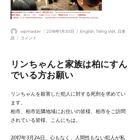
投
wpmaster
投
2018年1月30日
カ
English
,
Tiếng Việt
,
日本
稿
稿
テ
語
リ
コメント
者
日:
ゴ
ン
リ
ち
ー
ゃ
リンちゃんと家族は柏にすん
ん
と
でいる方お願い
家
族
は
リンちゃんを殺害した犯人に対する死刑を求めてい
日
ます。
本
人
柏市、柏市近隣地域にお住いの皆様、柏市をご訪問
皆
されている皆様、こんにちは。
さ
ん
お
2017年3月24日、心もなく、人間性もない犯人が私