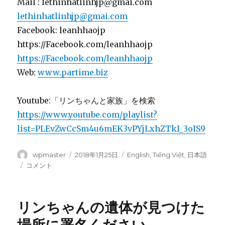
Mail : lethinhatlinhjp@gmai.com
お
lethinhatlinhjp@gmai.com
願
い
Facebook: leanhhaojp
に
https://Facebook.com/leanhhaojp
https://Facebook.com/leanhhaojp
Web:
www.partime.biz
Youtube:「リンちゃんと家族」を検索
https://www.youtube.com/playlist?
list=PLEvZwCcSm4u6mEK3vPYjLxhZTkI_3oIS9
投
wpmaster
投
2018年1月25日
カ
English
,
Tiếng Việt
,
日本語
稿
稿
テ
リ
コメント
者
日:
ゴ
ン
リ
ち
ー
ゃ
リンちゃんの遺体が見つけた
ん
の