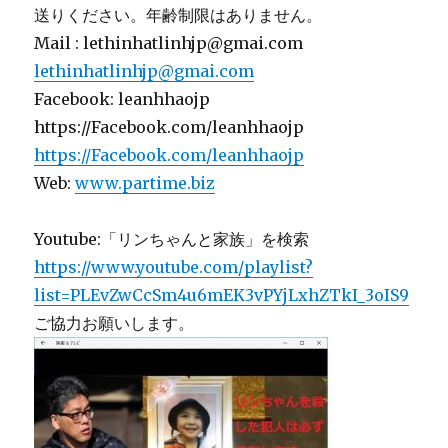
送りください。年齢制限はありません。
Mail : lethinhatlinhjp@gmai.com
lethinhatlinhjp@gmai.com
Facebook: leanhhaojp
https://Facebook.com/leanhhaojp
https://Facebook.com/leanhhaojp
Web:
www.partime.biz
Youtube:「リンちゃんと家族」を検索
https://www.youtube.com/playlist?
list=PLEvZwCcSm4u6mEK3vPYjLxhZTkI_3oIS9
ご協力お願いします。