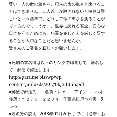
尊い一人の命の重さを、犯人の命の重さと比べるこ
とはできません。二人以上が殺されないと極刑は難
しいという基準で、どうして命の重さを測ることが
できるのでしょうか。、世界に誇れる安全、安心な
日本を守るためにも、犯罪を犯した人を厳しく罰す
ることが大切なことだと思いませんか。
皆さんのご署名を宜しくお願いします。
●死刑の書名簿は以下のリンクで印刷して、署名し
て、郵便で郵送します。
http://partime.biz/wp/wp-
content/uploads/2017/06/tuhinh.pdf
●郵便で郵送先 名前：レェ アイン ハオ
住所：〒２７０ー２２０４ 千葉県松戸市六実 5-
15-6
●署名簿の説明 : 2018年02月26日までに（必着）お