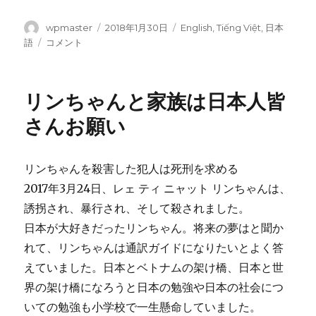
投
wpmaster
投
2018年1月30日
カ
English
,
Tiếng Việt
,
日本
稿
稿
テ
語
リ
コメント
者
日:
ゴ
ン
リ
ち
ー
ゃ
リンちゃんと家族は日本人皆
ん
と
さんお願い
家
族
は
リンちゃんを殺害した犯人は死刑を求める
日
2017年3月24日、レェ ティ ニャット リンちゃんは、
本
人
誘拐され、暴行され、そして殺されました。
皆
日本が大好きだったリンちゃん。将来の夢はと聞か
さ
れて、リンちゃんは通訳ガイドになりたいとよく答
ん
お
えていました。日本とベトナムの架け橋、日本と世
願
界の架け橋になろうと日本の勉強や日本の社会につ
い
いての勉強も小学校で一生懸命していました。
に