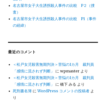
名古屋市女子大生誘拐殺人事件の比較 P２（捜
査）
名古屋市女子大生誘拐殺人事件の比較 P1（事件
の経緯）
最近のコメント
＜松戸女児殺害無期判決＞苦悩の1カ月 裁判員
「感情に流されず判断」
に
wpmaster
より
＜松戸女児殺害無期判決＞苦悩の1カ月 裁判員
「感情に流されず判断」
に
橋下 みる
より
死刑書名簿
に
WordPress コメントの投稿者
よ
り