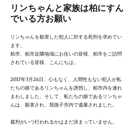
ー
ゃ
リンちゃんと家族は柏にすん
ん
と
でいる方お願い
家
族
は
リンちゃんを殺害した犯人に対する死刑を求めてい
日
ます。
本
人
柏市、柏市近隣地域にお住いの皆様、柏市をご訪問
皆
されている皆様、こんにちは。
さ
ん
お
2017年3月24日、心もなく、人間性もない犯人が私
願
たちの娘であるリンちゃんを誘拐し、柏市内を連れ
い
まわしました。そして、私たちの娘であるリンちゃ
に
んは、殺害され、我孫子市内で遺棄されました。
裁判がいつ行われるかはまだ決まっていません。