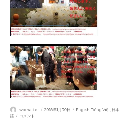
投
wpmaster
投
2018年1月30日
カ
English
,
Tiếng Việt
,
日本
稿
稿
テ
語
リ
コメント
者
日:
ゴ
ン
リ
ち