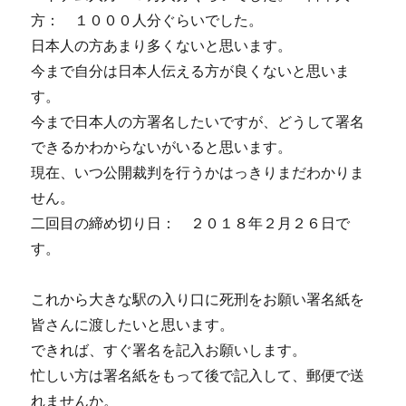
（2018
方： １０００人分ぐらいでした。
年
日本人の方あまり多くないと思います。
1
月
今まで自分は日本人伝える方が良くないと思いま
25
す。
日
今まで日本人の方署名したいですが、どうして署名
か
ら
できるかわからないがいると思います。
2018
現在、いつ公開裁判を行うかはっきりまだわかりま
年
せん。
1
月
二回目の締め切り日： ２０１８年２月２６日で
30
す。
日
ま
で）
これから大きな駅の入り口に死刑をお願い署名紙を
に
皆さんに渡したいと思います。
できれば、すぐ署名を記入お願いします。
忙しい方は署名紙をもって後で記入して、郵便で送
れませんか。