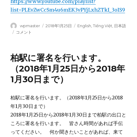
https://www.youtube.com/playlist?
list=PLEvZwCcSm4u6mEK3vPYjLxhZTkI_3oIS9
投
wpmaster
投
2018年1月25日
カ
English
,
Tiếng Việt
,
日本語
稿
稿
テ
リ
コメント
者
日:
ゴ
ン
リ
ち
ー
ゃ
柏駅に署名を行います。
ん
の
（2018年1月25日から2018年
遺
1月30日まで）
体
が
見
つ
柏駅に署名を行います。（2018年1月25日から2018
け
年1月30日まで）
た
2018年1月25日から2018年1月30日まで柏駅の出口と
場
所
ころに署名を行います。 皆さん時間があれば手伝
に
ってください。 何か聞きたいことがあれば、来て
署