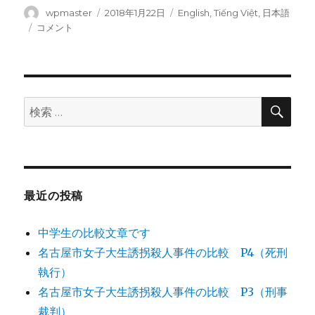
投
wpmaster
投
2018年1月22日
カ
English
,
Tiếng Việt
,
日本語
稿
稿
テ
に
コメント
者
日:
ゴ
リ
ー
検
検
索
索:
最近の投稿
中学生の比較文章です
名古屋市女子大生誘拐殺人事件の比較 P4（死刑
執行）
名古屋市女子大生誘拐殺人事件の比較 P3（刑事
裁判）