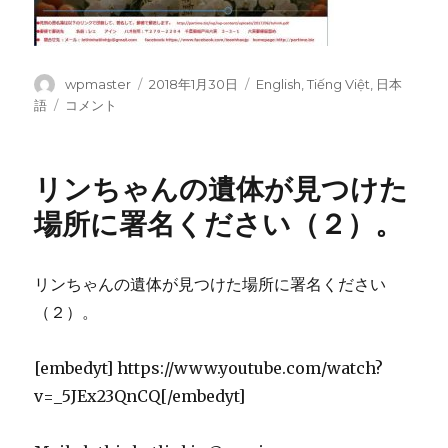
投
wpmaster
投
2018年1月30日
カ
English
,
Tiếng Việt
,
日本
稿
稿
テ
語
リ
コメント
者
日:
ゴ
ン
リ
ち
ー
ゃ
リンちゃんの遺体が見つけた
ん
と
場所に署名ください（２）。
家
族
は
リンちゃんの遺体が見つけた場所に署名ください
柏
（２）。
に
す
ん
[embedyt] https://www.youtube.com/watch?
で
v=_5JEx23QnCQ[/embedyt]
い
る
方