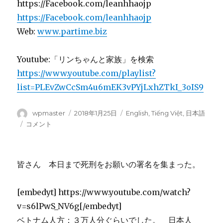
https://Facebook.com/leanhhaojp
https://Facebook.com/leanhhaojp
Web:
www.partime.biz
Youtube:「リンちゃんと家族」を検索
https://www.youtube.com/playlist?
list=PLEvZwCcSm4u6mEK3vPYjLxhZTkI_3oIS9
投
wpmaster
投
2018年1月25日
カ
English
,
Tiếng Việt
,
日本語
稿
稿
テ
柏
コメント
者
日:
ゴ
駅
リ
に
ー
署
皆さん 本日まで死刑をお願いの署名を集まった。
名
を
行
[embedyt] https://www.youtube.com/watch?
い
v=s6lPwS_NV6g[/embedyt]
ま
す。
ベトナム人方：３万人分ぐらいでした。 日本人