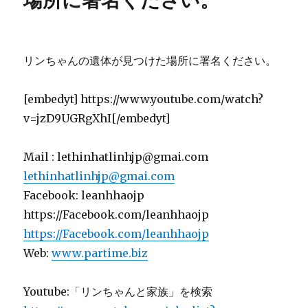
場所に署名ください。
遺
体
が
見
リンちゃんの遺体が見つけた場所に署名ください。
つ
け
た
[embedyt] https://www.youtube.com/watch?
場
v=jzD9UGRgXhI[/embedyt]
所
に
署
Mail : lethinhatlinhjp@gmai.com
名
lethinhatlinhjp@gmai.com
く
だ
Facebook: leanhhaojp
さ
https://Facebook.com/leanhhaojp
い
https://Facebook.com/leanhhaojp
（２）。
に
Web:
www.partime.biz
Youtube:「リンちゃんと家族」を検索