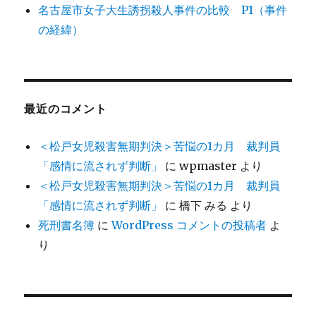
名古屋市女子大生誘拐殺人事件の比較 P1（事件
の経緯）
最近のコメント
＜松戸女児殺害無期判決＞苦悩の1カ月 裁判員
「感情に流されず判断」
に
wpmaster
より
＜松戸女児殺害無期判決＞苦悩の1カ月 裁判員
「感情に流されず判断」
に
橋下 みる
より
死刑書名簿
に
WordPress コメントの投稿者
よ
り