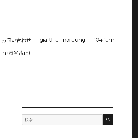
お問い合わせ
giai thich noi dung
104 form
hinh (澁谷恭正)
検
検
索
索: