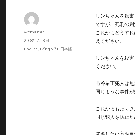
リンちゃんを殺害
ですが、死刑の判
投
wpmaster
これからどうすれ
稿
投
2018年7月9日
えください。
者
稿
カ
English
,
Tiếng Việt
,
日本語
日:
テ
リンちゃんを殺害
ゴ
ください。
リ
ー
澁谷恭正犯人は無
同じような事件が
これからもたくさ
同じ犯人を防止た
署名したい方や自