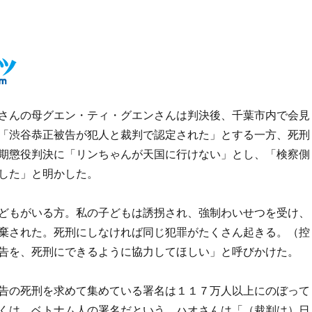
さんの母グエン・ティ・グエンさんは判決後、千葉市内で会見
「渋谷恭正被告が犯人と裁判で認定された」とする一方、死刑
期懲役判決に「リンちゃんが天国に行けない」とし、「検察側
した」と明かした。
どもがいる方。私の子どもは誘拐され、強制わいせつを受け、
棄された。死刑にしなければ同じ犯罪がたくさん起きる。（控
告を、死刑にできるように協力してほしい」と呼びかけた。
告の死刑を求めて集めている署名は１１７万人以上にのぼって
くは、ベトナム人の署名だという。ハオさんは「（裁判は）日