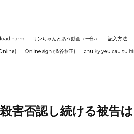
load Form
リンちゃんとあう動画（一部）
記入方法
Online)
Online sign (澁谷恭正)
chu ky yeu cau tu 
殺害否認し続ける被告は