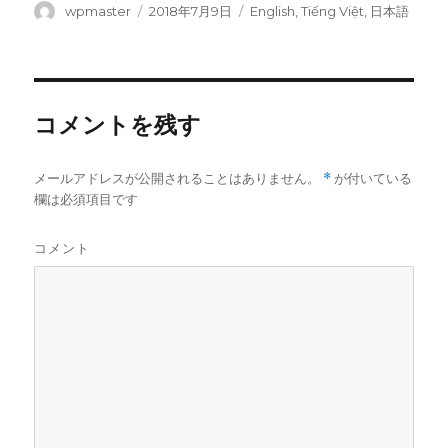
投
wpmaster
投
2018年7月9日
カ
English
,
Tiếng Việt
,
日本語
稿
稿
テ
者
日:
ゴ
リ
ー
コメントを残す
メールアドレスが公開されることはありません。
*
が付いている
欄は必須項目です
コメント