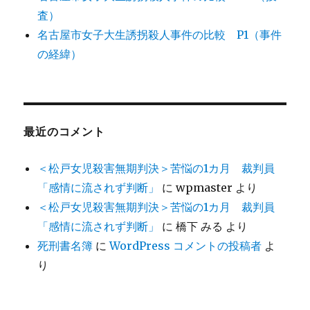
査）
名古屋市女子大生誘拐殺人事件の比較 P1（事件
の経緯）
最近のコメント
＜松戸女児殺害無期判決＞苦悩の1カ月 裁判員
「感情に流されず判断」
に
wpmaster
より
＜松戸女児殺害無期判決＞苦悩の1カ月 裁判員
「感情に流されず判断」
に
橋下 みる
より
死刑書名簿
に
WordPress コメントの投稿者
よ
り