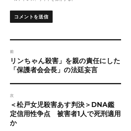
投
前
稿
リンちゃん殺害」を親の責任にした
前
「保護者会会長」の法廷妄言
の
ナ
投
ビ
稿:
ゲ
次
＜松戸女児殺害あす判決＞DNA鑑
次
ー
定信用性争点 被害者1人で死刑適用
の
シ
投
か
稿: