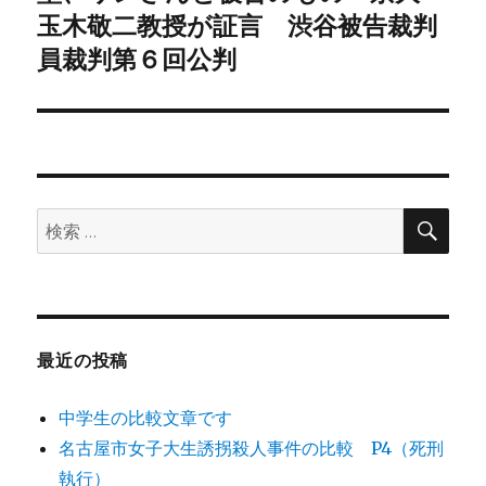
シ
投
玉木敬二教授が証言 渋谷被告裁判
稿:
員裁判第６回公判
ョ
ン
検
検
索
索:
最近の投稿
中学生の比較文章です
名古屋市女子大生誘拐殺人事件の比較 P4（死刑
執行）