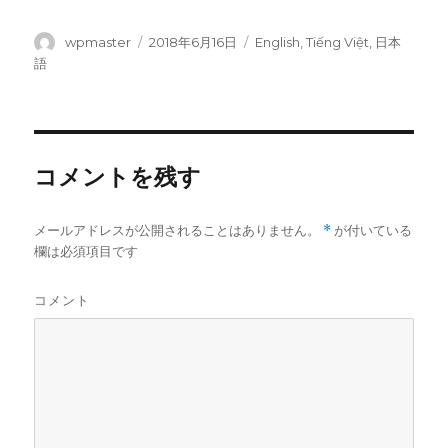
投
wpmaster
投
2018年6月16日
カ
English
,
Tiếng Việt
,
日本
稿
稿
テ
語
者
日:
ゴ
リ
ー
コメントを残す
メールアドレスが公開されることはありません。
*
が付いている
欄は必須項目です
コメント