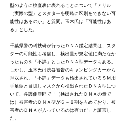
型のように検査表に表れることについて「アリル
（実際の型）とスタターを明確に区別をできない可
能性はあるのか」と質問。玉木氏は「可能性はあ
る」とした。
千葉県警の科捜研が行ったＤＮＡ鑑定結果は、スタ
ターの可能性も考慮し、検出量が規定値に満たなか
ったものを「不詳」としたＤＮＡ型データもある。
しかし、玉木氏は渋谷被告のキャンピングカーから
押収され、「不詳」データも検出されているＳＭ用
手足錠と目隠しマスクから検出されたＤＮＡ型につ
いて、弁護側尋問で「（検出されたＤＮＡの量で
は）被害者のＤＮＡ型が６～８割を占めており、被
害者のＤＮＡが入っているのは有力だ」と証言し
た。