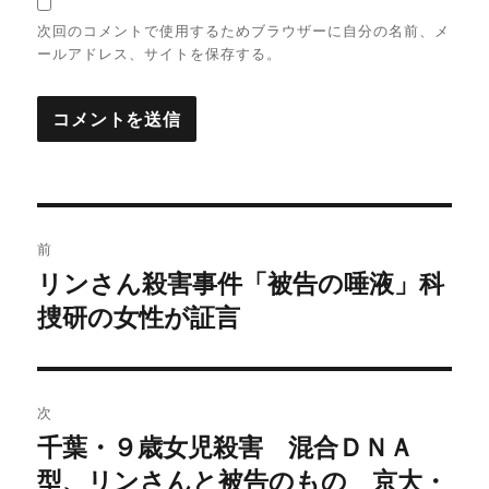
次回のコメントで使用するためブラウザーに自分の名前、メ
ールアドレス、サイトを保存する。
投
前
稿
リンさん殺害事件「被告の唾液」科
前
捜研の女性が証言
の
ナ
投
ビ
稿:
ゲ
次
千葉・９歳女児殺害 混合ＤＮＡ
次
ー
型、リンさんと被告のもの 京大・
の