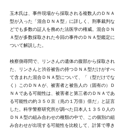
玉木氏は、事件現場から採取される複数人のＤＮＡ
型が入った「混合ＤＮＡ型」に詳しく、刑事裁判な
どでも多数の証人を務めた法医学の権威。混合ＤＮ
Ａ型が多数採取された今回の事件のＤＮＡ型鑑定に
ついて解説した。
検察側尋問で、リンさんの遺体の腹部から採取され
た、リンさんと渋谷被告の持つＤＮＡ型だけがすべ
て含まれた混合ＤＮＡ型について、「（型だけでな
く）このＤＮＡが、被害者と被告人の（固有の）Ｄ
ＮＡである可能性は、被害者と第三者のＤＮＡであ
る可能性の約３５０京（兆の１万倍）倍だ」と証言
した。科学警察研究所が調べた日本人１３５０人の
ＤＮＡ型の組み合わせの種類の中で、この個別の組
み合わせが出現する可能性を比較して、計算で導き