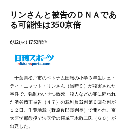
リンさんと被告のＤＮＡであ
る可能性は350京倍
6/12(火) 17:52配信
千葉県松戸市のベトナム国籍の小学３年生レェ・
ティ・ニャット・リンさん（当時９）が殺害された
事件で、強制わいせつ致死、殺人などの罪に問われ
た渋谷恭正被告（４７）の裁判員裁判第６回公判が
１２日、千葉地裁（野原俊郎裁判長）で開かれ、京
大医学部教授で法医学の権威玉木敬二氏（６０）が
出廷した。