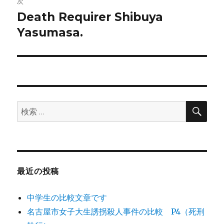
ゲ
次
Death Requirer Shibuya
次
ー
Yasumasa.
の
シ
投
稿:
ョ
ン
検
検
索
索:
最近の投稿
中学生の比較文章です
名古屋市女子大生誘拐殺人事件の比較 P4（死刑