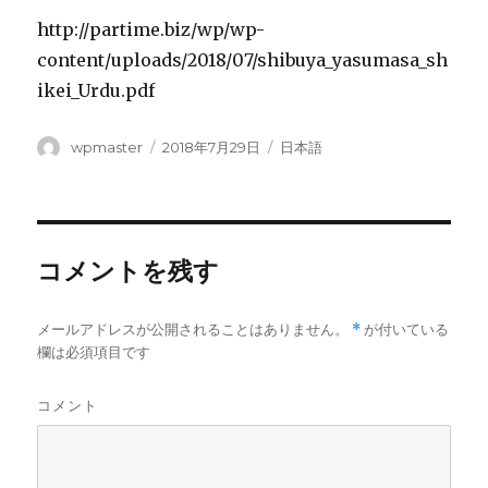
http://partime.biz/wp/wp-
content/uploads/2018/07/shibuya_yasumasa_sh
ikei_Urdu.pdf
投
wpmaster
投
2018年7月29日
カ
日本語
稿
稿
テ
者
日:
ゴ
リ
ー
コメントを残す
メールアドレスが公開されることはありません。
*
が付いている
欄は必須項目です
コメント