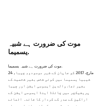
موت کی ضرورت ہے شبیہ
یسمیما.
موت کی ضرورت ہے شبیہ یسمیما.
24 مارچ، 2017 کو جاپان کے شہر موسودو، چیبا،
شیبیا یسمیما میں کوئی شخص بغیر شخصیت کے
بغیر تھا. والدین ایسوسی ایشن اور چیبا
پریفیکچر میں چائلڈ اینڈ ایسوسی ایشن کے
اراکین کے صدر کے کردار کا فائدہ اٹھاتے
ہوئے، تھوڑی دیر کے لئے، اغوا، حوصلہ