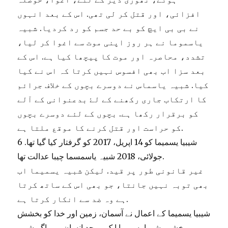
افزائی، اور قتل کر لی تھی. اس کے بعد انہوں
نے بی بی ایچ کو بے حد جسم کو رد کردیا. شبیہ
یاسموما نے ہر روز اپنی موت سے اغوا کر لیا،
تشدد، محاصرہ اور موت کا پیچھا کیا ہے. اس کے
بعد سزا اب بھی افسوس نہیں کرتا کہ اس نے کیا
کیا. شبیہ یاسماس نے دوسرے بچوں کے خلاف جرائم
کا ارتکاب جاری رکھنے کے لۓ بدعنوانی کے آلے
کو برقرار رکھا ہے. بچوں کے لئے دوسرے بچوں
کو حراست اور قتل کرنے کا موقع ملتا ہے.
شیبیا یسمیما کو 14 اپریل، 2017 کو گرفتار کیا گیا تھا. 6
جولائی، 2018 شبیہ یاسمسما چیبا عدالت تھا.
غیر قانونی طور پر قید. لیکن شبیہ یسمیما اب
بھی توبہ نہیں جانتا، جو بھی اس کے ساتھ کرتا
ہے وہ ضد سے انکار کرتا ہے.
شیبیا یسمیما کے اعمال نے آسمان، زمین اور خدا کو بخشش
بخشی. شیبیا یسمیما ایک بے حد انسان ہے. اگر شبیہ