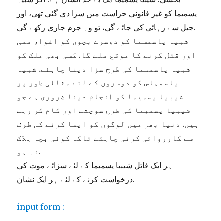
یسمیما کو غیر قانونی حراست میں سزا دی گئی تھی، اور
جیل سے رہائی کی جائے گی، تو وہ جرم جاری رکھے گی.
شبیہ یاسمسما کو دوسرے بچوں کو اغوا، ممی
اور قتل کرنے کا موقع ملے گا. کسی بھی ملک کو
شبیہ یاسمسما کی طرح سزا دینا چاہئے. شبیہ
یاسمہاس کو دوسروں کے لئے مثالی طور پر
شیبیا یسمیما کو انجام دینا ضروری ہے جو
شیبیا یسمیما کی طرح سوچتے اور کام کر رہے
ہیں. دنیا بھر میں لوگوں کو ایسا کرنے کی طرف
سے کارروائی کرنی چاہئے تاکہ کوئی بچہ ہلاک
نہ ہو.
ہر ایک قاتل شیبیا یسمیما کے لئے سزائے موت کی
درخواست کرنے کے لئے ہر ایک نشان.
input form :