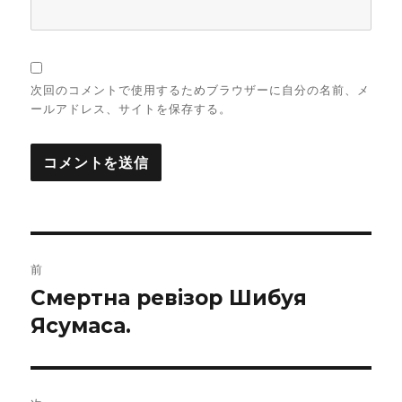
次回のコメントで使用するためブラウザーに自分の名前、メ
ールアドレス、サイトを保存する。
投
前
稿
Смертна ревізор Шибуя
前
Ясумаса.
の
ナ
投
ビ
稿: