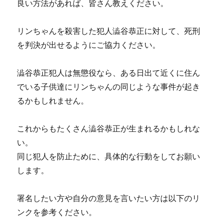
良い方法があれば、皆さん教えください。
者
リ
ン
リンちゃんを殺害した犯人澁谷恭正に対して、死刑
さ
を判決が出せるようにご協力ください。
ん
が
通
澁谷恭正犯人は無懲役なら、ある日出て近くに住ん
っ
でいる子供達にリンちゃんの同じような事件が起き
て
い
るかもしれません。
た
小
これからもたくさん澁谷恭正が生まれるかもしれな
学
校
い。
の
同じ犯人を防止ために、具体的な行動をしてお願い
校
します。
長
「重
く
署名したい方や自分の意見を言いたい方は以下のリ
受
ンクを参考ください。
け