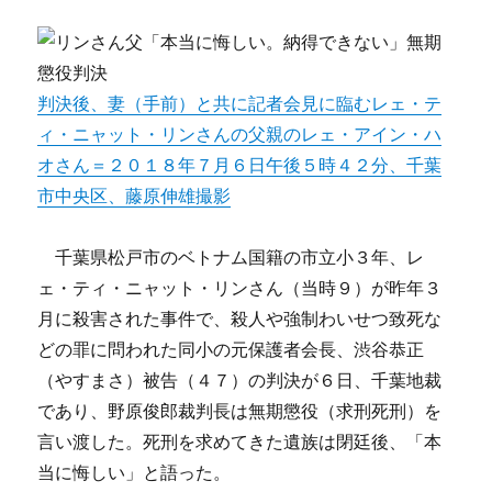
判決後、妻（手前）と共に記者会見に臨むレェ・テ
ィ・ニャット・リンさんの父親のレェ・アイン・ハ
オさん＝２０１８年７月６日午後５時４２分、千葉
市中央区、藤原伸雄撮影
千葉県松戸市のベトナム国籍の市立小３年、レ
ェ・ティ・ニャット・リンさん（当時９）が昨年３
月に殺害された事件で、殺人や強制わいせつ致死な
どの罪に問われた同小の元保護者会長、渋谷恭正
（やすまさ）被告（４７）の判決が６日、千葉地裁
であり、野原俊郎裁判長は無期懲役（求刑死刑）を
言い渡した。死刑を求めてきた遺族は閉廷後、「本
当に悔しい」と語った。