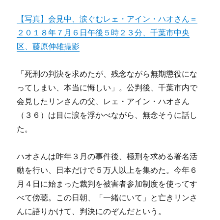
【写真】会見中、涙ぐむレェ・アイン・ハオさん＝
２０１８年７月６日午後５時２３分、千葉市中央
区、藤原伸雄撮影
「死刑の判決を求めたが、残念ながら無期懲役にな
ってしまい、本当に悔しい」。公判後、千葉市内で
会見したリンさんの父、レェ・アイン・ハオさん
（３６）は目に涙を浮かべながら、無念そうに話し
た。
ハオさんは昨年３月の事件後、極刑を求める署名活
動を行い、日本だけで５万人以上を集めた。今年６
月４日に始まった裁判を被害者参加制度を使ってす
べて傍聴。この日朝、「一緒にいて」と亡きリンさ
んに語りかけて、判決にのぞんだという。