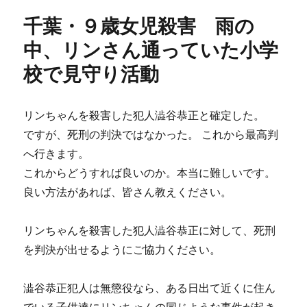
ー
ム
千葉・９歳女児殺害 雨の
人
女
中、リンさん通っていた小学
児
校で見守り活動
殺
害
被
告
リンちゃんを殺害した犯人澁谷恭正と確定した。
に
ですが、死刑の判決ではなかった。 これから最高判
無
へ行きます。
期
懲
これからどうすれば良いのか。本当に難しいです。
役
良い方法があれば、皆さん教えください。
の
判
決
リンちゃんを殺害した犯人澁谷恭正に対して、死刑
に
を判決が出せるようにご協力ください。
澁谷恭正犯人は無懲役なら、ある日出て近くに住ん