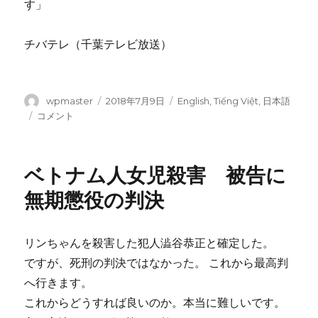
す」
チバテレ（千葉テレビ放送）
投
wpmaster
投
2018年7月9日
カ
English
,
Tiếng Việt
,
日本語
稿
稿
テ
松
コメント
者
日:
ゴ
戸
リ
女
ー
児
ベトナム人女児殺害 被告に
殺
害
無期懲役の判決
無
期
懲
リンちゃんを殺害した犯人澁谷恭正と確定した。
役
ですが、死刑の判決ではなかった。 これから最高判
判
決
へ行きます。
被
これからどうすれば良いのか。本当に難しいです。
害