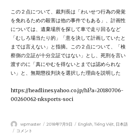
この２点について、裁判長は「わいせつ行為の発覚
を免れるための殺害は他の事件でもある」、計画性
については、遺棄場所を探して車で走り回るなど
「むしろ場当たり的」「意を決して計画していたと
までは言えない」と指摘。この２点について、「検
察側の立証が十分立証ではない」とし、死刑を言い
渡すのに「真にやむを得ないとまでは認められな
い」と、無期懲役判決を選択した理由を説明した
https://headlines.yahoo.co.jp/hl?a=20180706-
00260062-nksports-soci
投
wpmaster
投
2018年7月9日
カ
English
,
Tiếng Việt
,
日本語
稿
稿
テ
千
コメント
者
日:
ゴ
葉