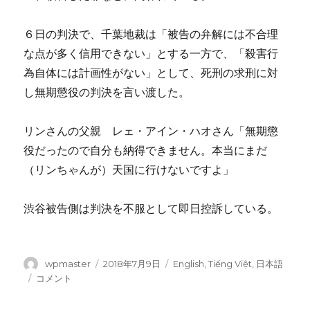
６日の判決で、千葉地裁は「被告の弁解には不合理
な点が多く信用できない」とする一方で、「殺害行
為自体には計画性がない」として、死刑の求刑に対
し無期懲役の判決を言い渡した。
リンさんの父親 レェ・アイン・ハオさん「無期懲
役だったので自分も納得できません。本当にまだ
（リンちゃんが）天国に行けないですよ」
渋谷被告側は判決を不服として即日控訴している。
投
wpmaster
投
2018年7月9日
カ
English
,
Tiếng Việt
,
日本語
稿
稿
テ
ベ
コメント
者
日:
ゴ
ト
リ
ナ