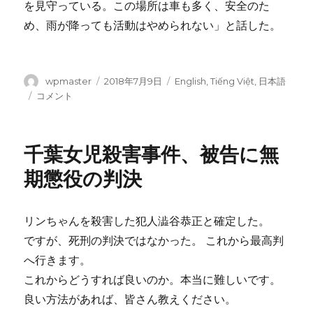
を見守っている。この場所は車も多く、安全のた
め、雨が降っても活動はやめられない」と話した。
投
wpmaster
投
2018年7月9日
カ
English
,
Tiếng Việt
,
日本語
稿
稿
テ
千
コメント
者
日:
ゴ
葉・
リ
９
ー
歳
千葉女児殺害事件、被告に無
女
児
期懲役の判決
殺
害
雨
リンちゃんを殺害した犯人澁谷恭正と確定した。
の
ですが、死刑の判決ではなかった。 これから最高判
中、
リ
へ行きます。
ン
これからどうすれば良いのか。本当に難しいです。
さ
良い方法があれば、皆さん教えください。
ん