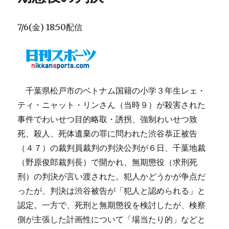
7/6(金) 18:50配信
千葉県松戸市のベトナム国籍の小学３年生レェ・
ティ・ニャット・リンさん（当時９）が殺害された
事件でわいせつ目的略取・誘拐、強制わいせつ致
死、殺人、死体遺棄の罪に問われた渋谷恭正被告
（４７）の裁判員裁判の判決公判が６日、千葉地裁
（野原俊郎裁判長）で開かれ、無期懲役（求刑死
刑）の判決が言い渡された。犯人かどうかが争点だ
ったが、判決は渋谷被告が「犯人と認められる」と
認定。一方で、死刑と無期懲役を検討したが、検察
側が主張した計画性について「場当たり的」などと