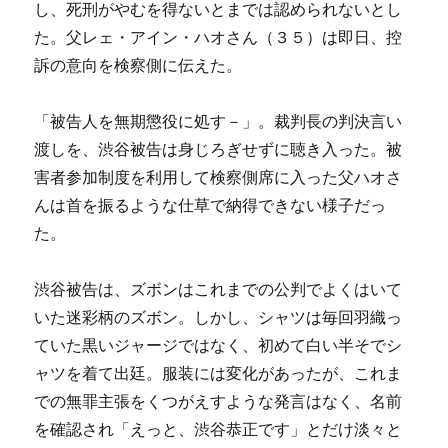
し、死刑がやむを得ないとまでは認められないとし
た。父レェ・アイン・ハオさん（３５）は即日、控
訴の意向を検察側に伝えた。
「被告人を無期懲役に処す－」。裁判長の判決言い
渡しを、渋谷被告は身じろぎせずに聴き入った。被
害者参加制度を利用して検察側席に入った父ハオさ
んは首を振るような仕草で納得できない様子だっ
た。
渋谷被告は、ズボンはこれまでの公判でよくはいて
いた迷彩柄のズボン。しかし、シャツは毎回羽織っ
ていた黒いジャージではなく、初めて白い半そでシ
ャツを着て出廷。服装には変化があったが、これま
での無罪主張をくつがえすような発言はなく、名前
を確認され「えっと、渋谷恭正です」とだけ淡々と