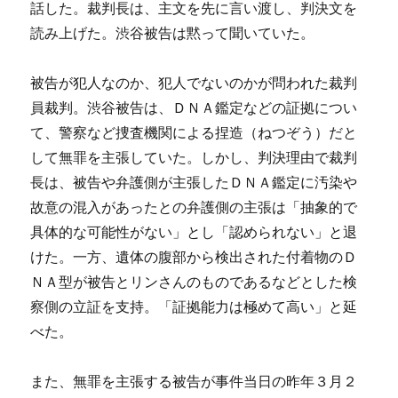
話した。裁判長は、主文を先に言い渡し、判決文を
読み上げた。渋谷被告は黙って聞いていた。
被告が犯人なのか、犯人でないのかが問われた裁判
員裁判。渋谷被告は、ＤＮＡ鑑定などの証拠につい
て、警察など捜査機関による捏造（ねつぞう）だと
して無罪を主張していた。しかし、判決理由で裁判
長は、被告や弁護側が主張したＤＮＡ鑑定に汚染や
故意の混入があったとの弁護側の主張は「抽象的で
具体的な可能性がない」とし「認められない」と退
けた。一方、遺体の腹部から検出された付着物のＤ
ＮＡ型が被告とリンさんのものであるなどとした検
察側の立証を支持。「証拠能力は極めて高い」と延
べた。
また、無罪を主張する被告が事件当日の昨年３月２