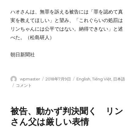
ハオさんは、無罪を訴える被告には「罪を認めて真
実を教えてほしい」と望み、「これぐらいの処罰は
リンちゃんには公平ではない。納得できない」と述
べた。（松島研人）
朝日新聞社
投
wpmaster
投
2018年7月9日
カ
English
,
Tiếng Việt
,
日本語
稿
稿
テ
リ
コメント
者
日:
ゴ
ン
リ
さ
ー
ん
被告、動かず判決聞く リン
父
「本
さん父は厳しい表情
当
に
悔