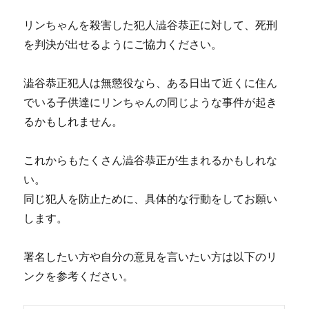
通
っ
リンちゃんを殺害した犯人澁谷恭正に対して、死刑
て
を判決が出せるようにご協力ください。
い
た
小
澁谷恭正犯人は無懲役なら、ある日出て近くに住ん
学
でいる子供達にリンちゃんの同じような事件が起き
校
で
るかもしれません。
見
守
これからもたくさん澁谷恭正が生まれるかもしれな
り
活
い。
動
同じ犯人を防止ために、具体的な行動をしてお願い
に
します。
署名したい方や自分の意見を言いたい方は以下のリ
ンクを参考ください。