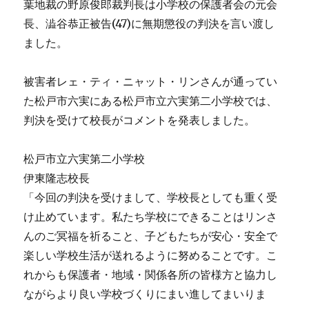
葉地裁の野原俊郎裁判長は小学校の保護者会の元会
長、澁谷恭正被告(47)に無期懲役の判決を言い渡し
ました。
被害者レェ・ティ・ニャット・リンさんが通ってい
た松戸市六実にある松戸市立六実第二小学校では、
判決を受けて校長がコメントを発表しました。
松戸市立六実第二小学校
伊東隆志校長
「今回の判決を受けまして、学校長としても重く受
け止めています。私たち学校にできることはリンさ
んのご冥福を祈ること、子どもたちが安心・安全で
楽しい学校生活が送れるように努めることです。こ
れからも保護者・地域・関係各所の皆様方と協力し
ながらより良い学校づくりにまい進してまいりま