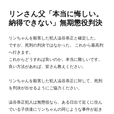
リ
女
ー
児
リンさん父「本当に悔しい。
殺
害
納得できない」無期懲役判決
事
件、
被
リンちゃんを殺害した犯人澁谷恭正と確定した。
告
ですが、死刑の判決ではなかった。 これから最高判
に
無
へ行きます。
期
これからどうすれば良いのか。本当に難しいです。
懲
良い方法があれば、皆さん教えください。
役
の
判
リンちゃんを殺害した犯人澁谷恭正に対して、死刑
決
を判決が出せるようにご協力ください。
に
澁谷恭正犯人は無懲役なら、ある日出て近くに住ん
でいる子供達にリンちゃんの同じような事件が起き