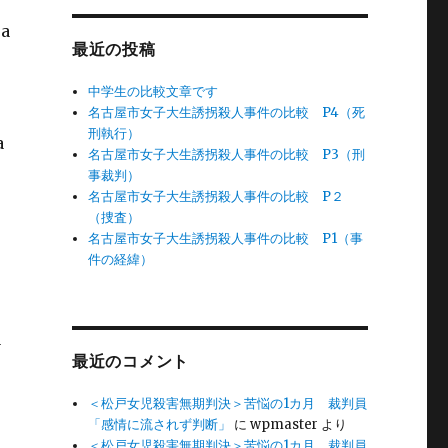
sa
最近の投稿
中学生の比較文章です
名古屋市女子大生誘拐殺人事件の比較 P4（死
刑執行）
a
名古屋市女子大生誘拐殺人事件の比較 P3（刑
事裁判）
名古屋市女子大生誘拐殺人事件の比較 P２
（捜査）
名古屋市女子大生誘拐殺人事件の比較 P1（事
件の経緯）
a
最近のコメント
＜松戸女児殺害無期判決＞苦悩の1カ月 裁判員
「感情に流されず判断」
に
wpmaster
より
＜松戸女児殺害無期判決＞苦悩の1カ月 裁判員