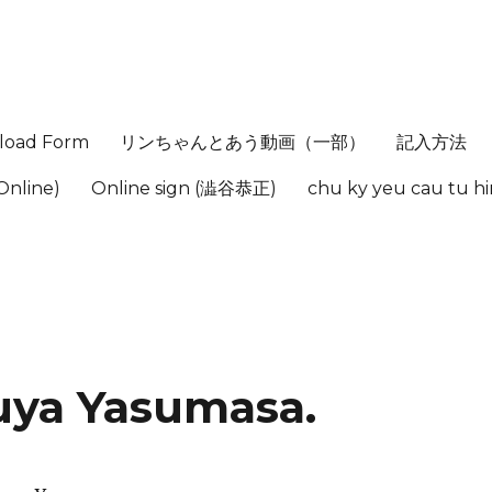
load Form
リンちゃんとあう動画（一部）
記入方法
Online)
Online sign (澁谷恭正)
chu ky yeu cau tu 
uya Yasumasa.