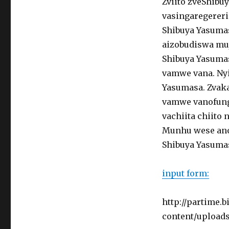
Zviito zveShibu
vasingaregerer
Shibuya Yasuma
aizobudiswa muj
Shibuya Yasuma
vamwe vana. Nyi
Yasumasa. Zvak
vamwe vanofunga
vachiita chiito
Munhu wese ano
Shibuya Yasumas
input form:
http://partime.
content/uploads