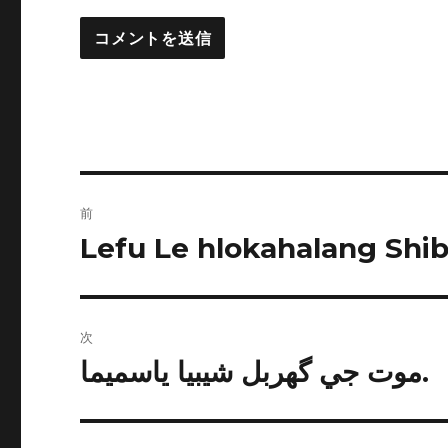
投
前
稿
Lefu Le hlokahalang Shi
前
の
ナ
投
ビ
稿:
次
ゲ
موت جي گهربل شيبيا ياسميما.
次
の
ー
投
シ