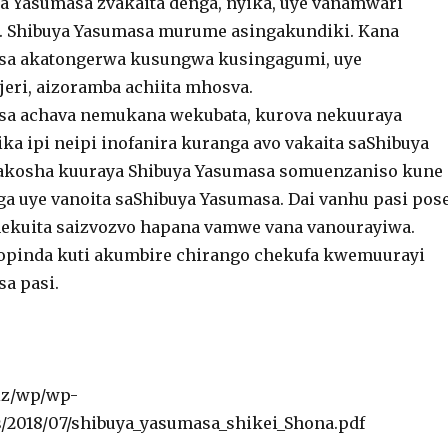
ya Yasumasa zvakaita denga, nyika, uye vanamwari
i. Shibuya Yasumasa murume asingakundiki. Kana
sa akatongerwa kusungwa kusingagumi, uye
eri, aizoramba achiita mhosva.
sa achava nemukana wekubata, kurova nekuuraya
ka ipi neipi inofanira kuranga avo vakaita saShibuya
akosha kuuraya Shibuya Yasumasa somuenzaniso kune
 uye vanoita saShibuya Yasumasa. Dai vanhu pasi pos
 nekuita saizvozvo hapana vamwe vana vanourayiwa.
pinda kuti akumbire chirango chekufa kwemuurayi
a pasi.
biz/wp/wp-
/2018/07/shibuya_yasumasa_shikei_Shona.pdf