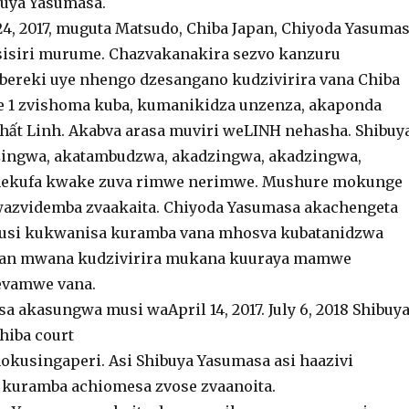
buya Yasumasa.
, 2017, muguta Matsudo, Chiba Japan, Chiyoda Yasuma
isisiri murume. Chazvakanakira sezvo kanzuru
bereki uye nhengo dzesangano kudzivirira vana Chiba
te 1 zvishoma kuba, kumanikidza unzenza, akaponda
ất Linh. Akabva arasa muviri weLINH nehasha. Shibuy
ingwa, akatambudzwa, akadzingwa, akadzingwa,
nekufa kwake zuva rimwe nerimwe. Mushure mokunge
wazvidemba zvaakaita. Chiyoda Yasumasa akachengeta
rusi kukwanisa kuramba vana mhosva kubatanidzwa
Van mwana kudzivirira mukana kuuraya mamwe
nevamwe vana.
a akasungwa musi waApril 14, 2017. July 6, 2018 Shibuy
hiba court
okusingaperi. Asi Shibuya Yasumasa asi haazivi
i kuramba achiomesa zvose zvaanoita.