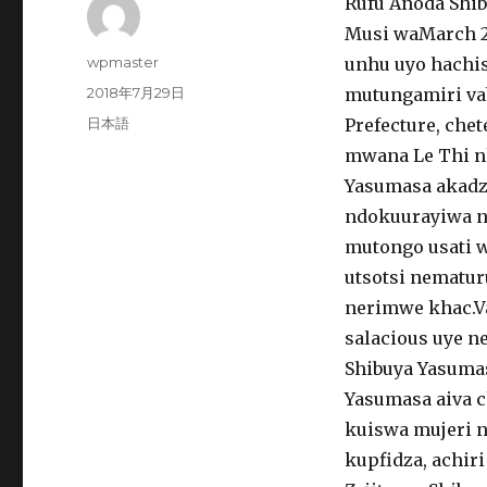
Rufu Anoda Shi
Musi waMarch 24
投
wpmaster
unhu uyo ​​hach
稿
投
2018年7月29日
mutungamiri va
者
稿
カ
日本語
Prefecture, che
日:
テ
mwana Le Thi nh
ゴ
Yasumasa akadz
リ
ー
ndokuurayiwa 
mutongo usati 
utsotsi nematu
nerimwe khac.
salacious uye 
Shibuya Yasumas
Yasumasa aiva c
kuiswa mujeri n
kupfidza, achir