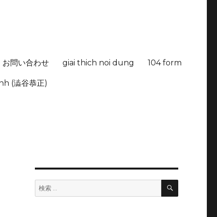
お問い合わせ
giai thich noi dung
104 form
hinh (澁谷恭正)
検
検
索
索: