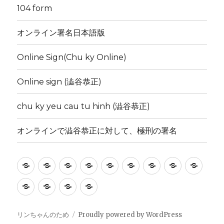
104 form
オンライン署名日本語版
Online Sign(Chu ky Online)
Online sign (澁谷恭正)
chu ky yeu cau tu hinh (澁谷恭正)
オンラインで澁谷恭正に対して、極刑の署名
Mẫu
死
download
リ
記
お
giai
104
オ
xin
刑
Form
ン
入
問
thich
form
ン
Online
Online
chu
オ
chữ
署
ち
方
い
noi
ラ
Sign(Chu
sign
ky
ン
ký
名
ゃ
法
合
dung
イ
ky
(澁
yeu
ラ
リンちゃんのため
Proudly powered by WordPress
簿
ん
わ
ン