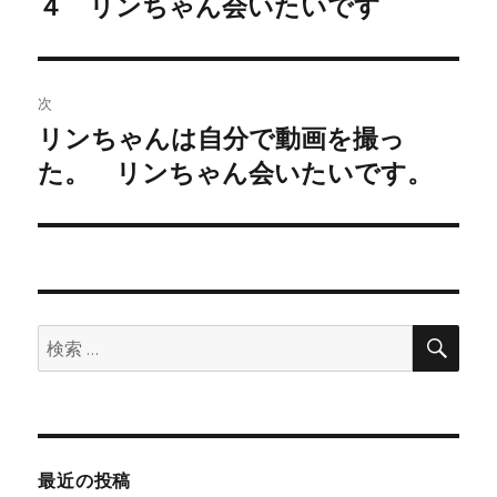
４ リンちゃん会いたいです
の
ナ
投
ビ
稿:
ゲ
次
リンちゃんは自分で動画を撮っ
次
ー
た。 リンちゃん会いたいです。
の
シ
投
稿:
ョ
ン
検
検
索
索:
最近の投稿