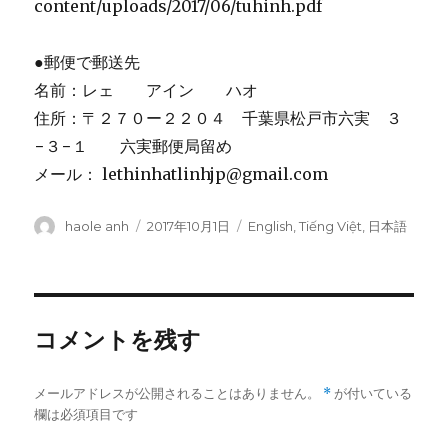
content/uploads/2017/06/tuhinh.pdf
●郵便で郵送先
名前：レェ アイン ハオ
住所：〒２７０ー２２０４ 千葉県松戸市六実 ３
−３−１ 六実郵便局留め
メール： lethinhatlinhjp@gmail.com
投
haole anh
投
2017年10月1日
カ
English
,
Tiếng Việt
,
日本語
稿
稿
テ
者
日:
ゴ
リ
ー
コメントを残す
メールアドレスが公開されることはありません。
*
が付いている
欄は必須項目です